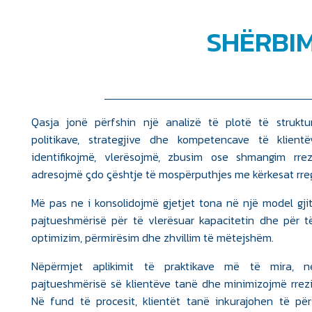
SHËRBIM
Qasja jonë përfshin një analizë të plotë të struktur
politikave, strategjive dhe kompetencave të klien
identifikojmë, vlerësojmë, zbusim ose shmangim r
adresojmë çdo çështje të mospërputhjes me kërkesat rre
Më pas ne i konsolidojmë gjetjet tona në një model gjit
pajtueshmërisë për të vlerësuar kapacitetin dhe për t
optimizim, përmirësim dhe zhvillim të mëtejshëm.
Nëpërmjet aplikimit të praktikave më të mira, n
pajtueshmërisë së klientëve tanë dhe minimizojmë rrez
Në fund të procesit, klientët tanë inkurajohen të p