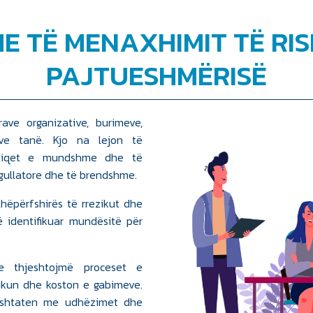
E TË MENAXHIMIT TË RI
PAJTUESHMËRISË
ave organizative, burimeve,
tëve tanë. Kjo na lejon të
reziqet e mundshme dhe të
gullatore dhe të brendshme.
hëpërfshirës të rrezikut dhe
ë identifikuar mundësitë për
e thjeshtojmë proceset e
ikun dhe koston e gabimeve.
ërshtaten me udhëzimet dhe