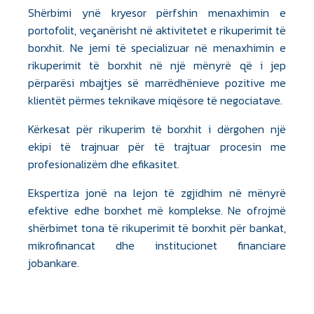
Shërbimi ynë kryesor përfshin menaxhimin e
portofolit, veçanërisht në aktivitetet e rikuperimit të
borxhit. Ne jemi të specializuar në menaxhimin e
rikuperimit të borxhit në një mënyrë që i jep
përparësi mbajtjes së marrëdhënieve pozitive me
klientët përmes teknikave miqësore të negociatave.
Kërkesat për rikuperim të borxhit i dërgohen një
ekipi të trajnuar për të trajtuar procesin me
profesionalizëm dhe efikasitet.
Ekspertiza jonë na lejon të zgjidhim në mënyrë
efektive edhe borxhet më komplekse. Ne ofrojmë
shërbimet tona të rikuperimit të borxhit për bankat,
mikrofinancat dhe institucionet financiare
jobankare.